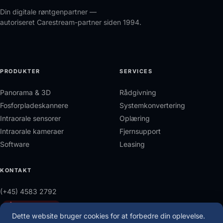
Din digitale røntgenpartner —
autoriseret Carestream-partner siden 1994.
PRODUKTER
SERVICES
Panorama & 3D
Rådgivning
Fosforpladeskannere
Systemkonvertering
Intraorale sensorer
Oplæring
Intraorale kameraer
Fjernsupport
Software
Leasing
KONTAKT
(+45) 4583 2792
Åbner mandag kl 8
Dette website bruger cookies for at forbedre din oplevelse.
info@den-tec.dk