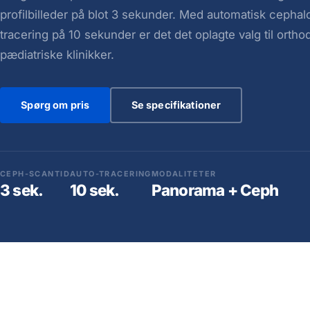
profilbilleder på blot 3 sekunder. Med automatisk cephal
tracering på 10 sekunder er det det oplagte valg til orth
pædiatriske klinikker.
Spørg om pris
Se specifikationer
CEPH-SCANTID
AUTO-TRACERING
MODALITETER
3 sek.
10 sek.
Panorama + Ceph