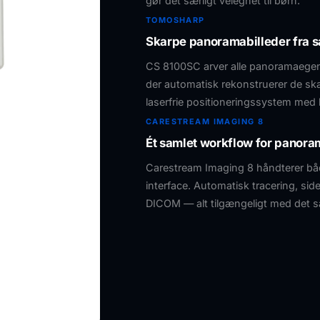
gør det særligt velegnet til børn.
TOMOSHARP
Skarpe panoramabilleder fra 
CS 8100SC arver alle panoramaegen
der automatisk rekonstruerer de ska
laserfrie positioneringssystem med 
CARESTREAM IMAGING 8
Ét samlet workflow for panora
Carestream Imaging 8 håndterer bå
interface. Automatisk tracering, si
DICOM — alt tilgængeligt med det 