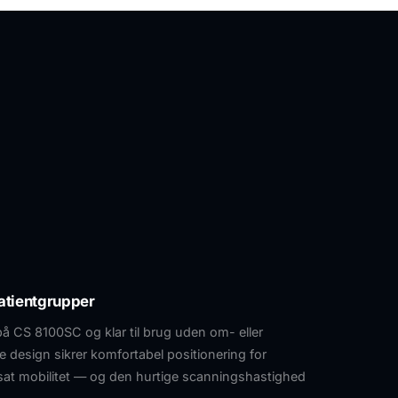
patientgrupper
 CS 8100SC og klar til brug uden om- eller
 design sikrer komfortabel positionering for
at mobilitet — og den hurtige scanningshastighed