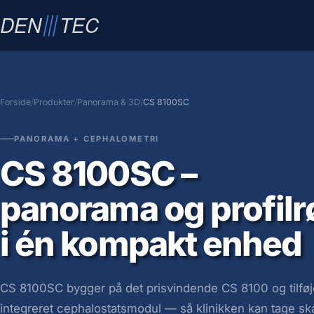
INTRAORALE SENSORER
CS 7600
KLINIKPERSONALE
FOSFORPLADESKANN
PA
IT
Forside
Produkter
Panorama & 3D
CS 8100SC
PANORAMA + CEPHALOMETRI
CS 8100SC –
Smart Plates
CS Imaging 8
3D 
Ant
panorama og profil
Hygiejneposer
Patientpositionering
3D 
Act
RVG 6200
i én kompakt enhed
Roller Cleaning Plate
Konstansprøve
CS 7600
Pan
Rus
RVG 5200
NIR
CS 
CS 8100SC bygger på det prisvindende CS 8100 og tilføj
integreret cephalostatsmodul — så klinikken kan tage sk