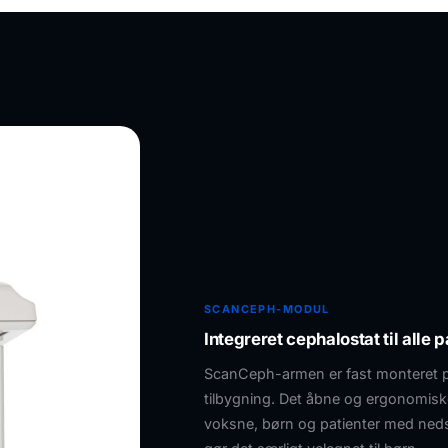
SCANCEPH-MODUL
Integreret cephalostat til alle 
ScanCeph-armen er fast monteret på
tilbygning. Det åbne og ergonomiske
voksne, børn og patienter med neds